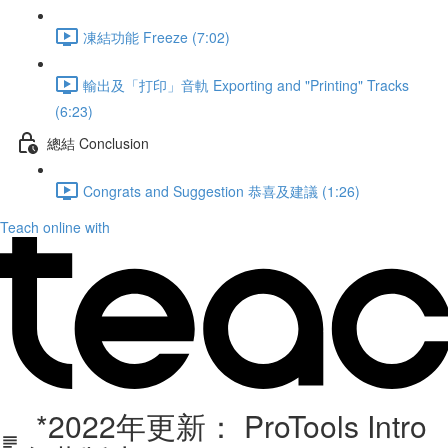
凍結功能 Freeze (7:02)
輸出及「打印」音軌 Exporting and "Printing" Tracks
(6:23)
總結 Conclusion
Congrats and Suggestion 恭喜及建議 (1:26)
Teach online with
*2022年更新： ProTools Intro