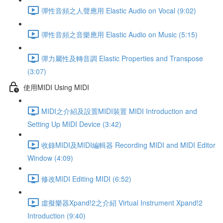
彈性音頻之人聲應用 Elastic Audio on Vocal (9:02)
彈性音頻之音樂應用 Elastic Audio on Music (5:15)
彈力屬性及轉音調 Elastic Properties and Transpose
(3:07)
使用MIDI Using MIDI
MIDI之介紹及設置MIDI裝置 MIDI Introduction and
Setting Up MIDI Device (3:42)
收錄MIDI及MIDI編輯器 Recording MIDI and MIDI Editor
Window (4:09)
修改MIDI Editing MIDI (6:52)
虛擬樂器Xpand!2之介紹 Virtual Instrument Xpand!2
Introduction (9:40)