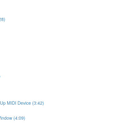
28)
)
 MIDI Device (3:42)
ndow (4:09)