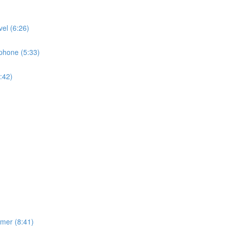
l (6:26)
hone (5:33)
:42)
er (8:41)