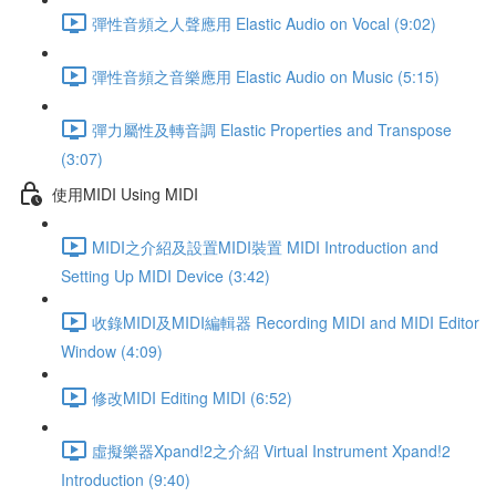
彈性音頻之人聲應用 Elastic Audio on Vocal (9:02)
彈性音頻之音樂應用 Elastic Audio on Music (5:15)
彈力屬性及轉音調 Elastic Properties and Transpose
(3:07)
使用MIDI Using MIDI
MIDI之介紹及設置MIDI裝置 MIDI Introduction and
Setting Up MIDI Device (3:42)
收錄MIDI及MIDI編輯器 Recording MIDI and MIDI Editor
Window (4:09)
修改MIDI Editing MIDI (6:52)
虛擬樂器Xpand!2之介紹 Virtual Instrument Xpand!2
Introduction (9:40)