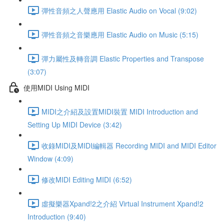
彈性音頻之人聲應用 Elastic Audio on Vocal (9:02)
彈性音頻之音樂應用 Elastic Audio on Music (5:15)
彈力屬性及轉音調 Elastic Properties and Transpose
(3:07)
使用MIDI Using MIDI
MIDI之介紹及設置MIDI裝置 MIDI Introduction and
Setting Up MIDI Device (3:42)
收錄MIDI及MIDI編輯器 Recording MIDI and MIDI Editor
Window (4:09)
修改MIDI Editing MIDI (6:52)
虛擬樂器Xpand!2之介紹 Virtual Instrument Xpand!2
Introduction (9:40)