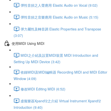
彈性音頻之人聲應用 Elastic Audio on Vocal (9:02)
彈性音頻之音樂應用 Elastic Audio on Music (5:15)
彈力屬性及轉音調 Elastic Properties and Transpose
(3:07)
使用MIDI Using MIDI
MIDI之介紹及設置MIDI裝置 MIDI Introduction and
Setting Up MIDI Device (3:42)
收錄MIDI及MIDI編輯器 Recording MIDI and MIDI Editor
Window (4:09)
修改MIDI Editing MIDI (6:52)
虛擬樂器Xpand!2之介紹 Virtual Instrument Xpand!2
Introduction (9:40)