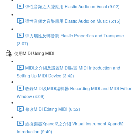
彈性音頻之人聲應用 Elastic Audio on Vocal (9:02)
彈性音頻之音樂應用 Elastic Audio on Music (5:15)
彈力屬性及轉音調 Elastic Properties and Transpose
(3:07)
使用MIDI Using MIDI
MIDI之介紹及設置MIDI裝置 MIDI Introduction and
Setting Up MIDI Device (3:42)
收錄MIDI及MIDI編輯器 Recording MIDI and MIDI Editor
Window (4:09)
修改MIDI Editing MIDI (6:52)
虛擬樂器Xpand!2之介紹 Virtual Instrument Xpand!2
Introduction (9:40)