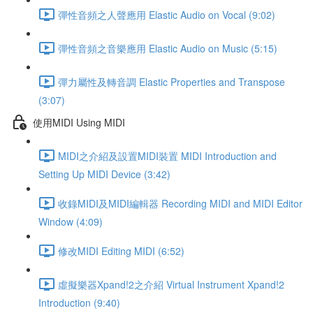
彈性音頻之人聲應用 Elastic Audio on Vocal (9:02)
彈性音頻之音樂應用 Elastic Audio on Music (5:15)
彈力屬性及轉音調 Elastic Properties and Transpose
(3:07)
使用MIDI Using MIDI
MIDI之介紹及設置MIDI裝置 MIDI Introduction and
Setting Up MIDI Device (3:42)
收錄MIDI及MIDI編輯器 Recording MIDI and MIDI Editor
Window (4:09)
修改MIDI Editing MIDI (6:52)
虛擬樂器Xpand!2之介紹 Virtual Instrument Xpand!2
Introduction (9:40)