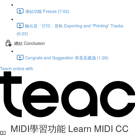
凍結功能 Freeze (7:02)
輸出及「打印」音軌 Exporting and "Printing" Tracks
(6:23)
總結 Conclusion
Congrats and Suggestion 恭喜及建議 (1:26)
Teach online with
MIDI學習功能 Learn MIDI CC