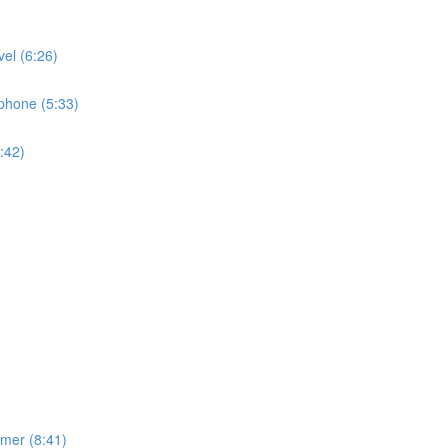
l (6:26)
hone (5:33)
:42)
er (8:41)