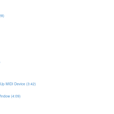
28)
)
 MIDI Device (3:42)
ndow (4:09)