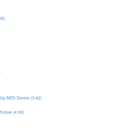
28)
)
 MIDI Device (3:42)
ndow (4:09)