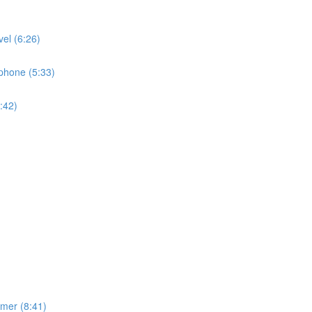
l (6:26)
hone (5:33)
:42)
er (8:41)