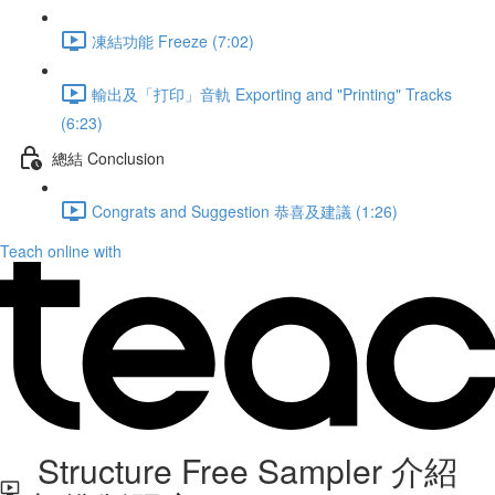
凍結功能 Freeze (7:02)
輸出及「打印」音軌 Exporting and "Printing" Tracks
(6:23)
總結 Conclusion
Congrats and Suggestion 恭喜及建議 (1:26)
Teach online with
Structure Free Sampler 介紹