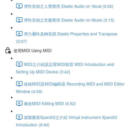
彈性音頻之人聲應用 Elastic Audio on Vocal (9:02)
彈性音頻之音樂應用 Elastic Audio on Music (5:15)
彈力屬性及轉音調 Elastic Properties and Transpose
(3:07)
使用MIDI Using MIDI
MIDI之介紹及設置MIDI裝置 MIDI Introduction and
Setting Up MIDI Device (3:42)
收錄MIDI及MIDI編輯器 Recording MIDI and MIDI Editor
Window (4:09)
修改MIDI Editing MIDI (6:52)
虛擬樂器Xpand!2之介紹 Virtual Instrument Xpand!2
Introduction (9:40)