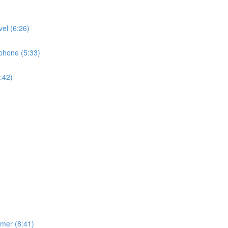
l (6:26)
hone (5:33)
:42)
er (8:41)