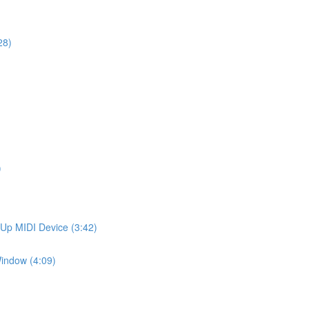
28)
)
 MIDI Device (3:42)
ndow (4:09)