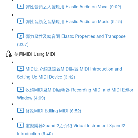
彈性音頻之人聲應用 Elastic Audio on Vocal (9:02)
彈性音頻之音樂應用 Elastic Audio on Music (5:15)
彈力屬性及轉音調 Elastic Properties and Transpose
(3:07)
使用MIDI Using MIDI
MIDI之介紹及設置MIDI裝置 MIDI Introduction and
Setting Up MIDI Device (3:42)
收錄MIDI及MIDI編輯器 Recording MIDI and MIDI Editor
Window (4:09)
修改MIDI Editing MIDI (6:52)
虛擬樂器Xpand!2之介紹 Virtual Instrument Xpand!2
Introduction (9:40)