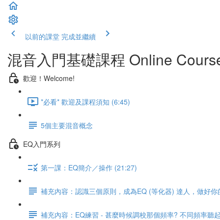
以前的課堂
完成並繼續
混音入門基礎課程 Online Cou
歡迎！Welcome!
*必看* 歡迎及課程須知 (6:45)
5個主要混音概念
EQ入門系列
第一課：EQ簡介／操作 (21:27)
補充內容：認識三個原則，成為EQ (等化器) 達人，做好
補充內容：EQ練習 - 甚麼時候調校那個頻率? 不同頻率聽