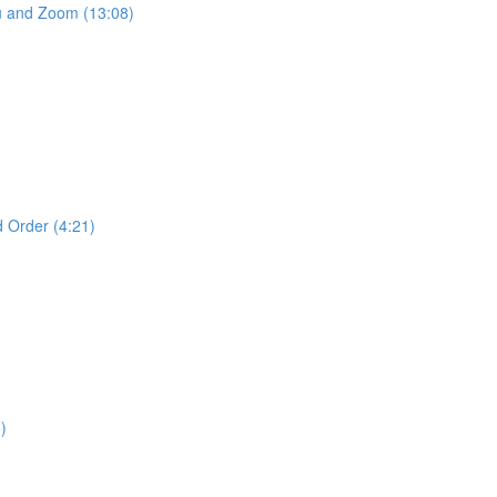
nd Zoom (13:08)
rder (4:21)
)