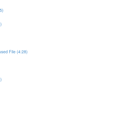
5)
)
d File (4:28)
)