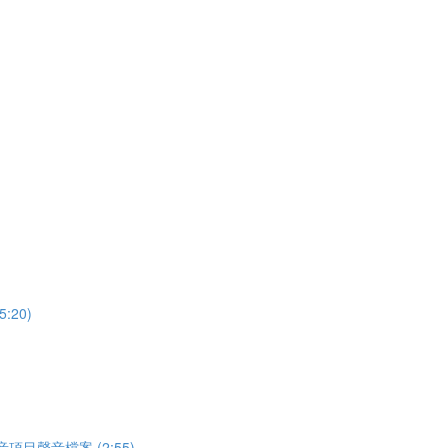
:20)
載混音項目聲音檔案 (2:55)