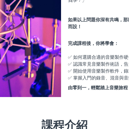
我學！」
如果以上問題你深有共鳴，那
而設！
完成課程後，你將學會：
✅ 如何選購合適的音樂製作
✅ 認識常見音樂製作術語，
✅ 開始使用音樂製作軟件，
✅ 掌握入門的錄音、混音與
由零到一，輕鬆踏上音樂旅程
課程介紹