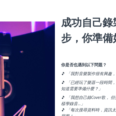
成功自己錄
步，你準備
你是否也遇到以下問題？
🎵
「我對音樂製作很有興趣，
🎵
「已經玩了樂器一段時間，
知道需要準備什麼？」
🎵
「我想自己錄Cover歌，
樣學錄音...」
🎵
「每次搜尋資料時，資訊太